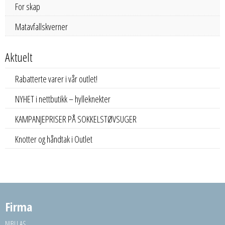
For skap
Matavfallskverner
Aktuelt
Rabatterte varer i vår outlet!
NYHET i nettbutikk – hylleknekter
KAMPANJEPRISER PÅ SOKKELSTØVSUGER
Knotter og håndtak i Outlet
Firma
NIBU AS