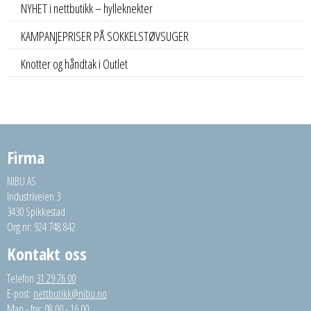
NYHET i nettbutikk – hylleknekter
KAMPANJEPRISER PÅ SOKKELSTØVSUGER
Knotter og håndtak i Outlet
Firma
NIBU AS
Industriveien 3
3430 Spikkestad
Org.nr: 924 748 842
Kontakt oss
Telefon
31 29 76 00
E-post:
nettbutikk@nibu.no
Man - fre: 08.00 - 16.00