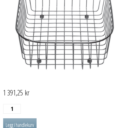
1 391,25
kr
TRÅDKURV
antall
Legg i handlekurv