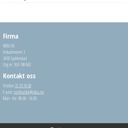
Firma
NIBU AS
Industriveien 3
3430 Spikkestad
Org.nr: 924 748 842
Kontakt oss
Telefon
31 29 76 00
E-post:
nettbutikk@nibu.no
Man - fre: 08.00 - 16.00