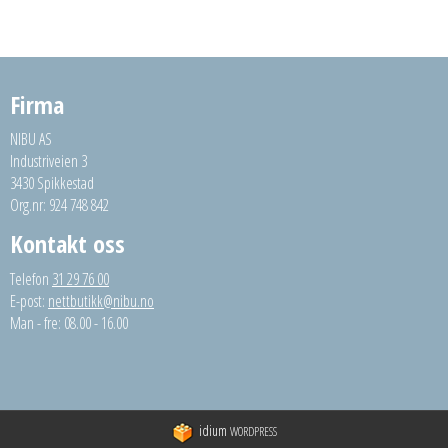
Firma
NIBU AS
Industriveien 3
3430 Spikkestad
Org.nr: 924 748 842
Kontakt oss
Telefon
31 29 76 00
E-post:
nettbutikk@nibu.no
Man - fre: 08.00 - 16.00
idium
WORDPRESS