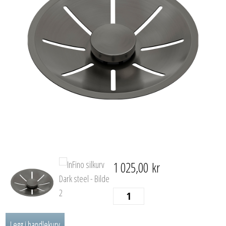
1 025,00
kr
InFino
silkurv
Legg i handlekurv