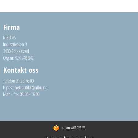
Firma
NIBU AS
Industriveien 3
3430 Spikkestad
Org.nr: 924 748 842
Kontakt oss
Telefon
31 29 76 00
E-post:
nettbutikk@nibu.no
Man - fre: 08.00 - 16.00
idium
WORDPRESS