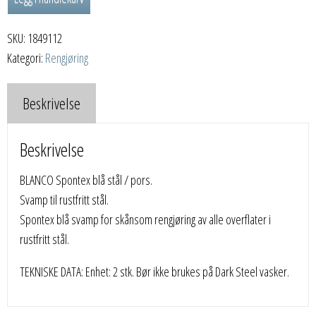
blå
stål
SKU:
1849112
/
Kategori:
Rengjøring
pors.
antall
Beskrivelse
Beskrivelse
BLANCO Spontex blå stål / pors.
Svamp til rustfritt stål.
Spontex blå svamp for skånsom rengjøring av alle overflater i
rustfritt stål.
TEKNISKE DATA: Enhet: 2 stk. Bør ikke brukes på Dark Steel vasker.