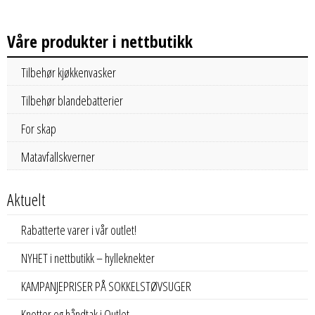
Våre produkter i nettbutikk
Tilbehør kjøkkenvasker
Tilbehør blandebatterier
For skap
Matavfallskverner
Aktuelt
Rabatterte varer i vår outlet!
NYHET i nettbutikk – hylleknekter
KAMPANJEPRISER PÅ SOKKELSTØVSUGER
Knotter og håndtak i Outlet