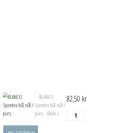
82,50
kr
BLANCO
Spontex
Legg i handlekurv