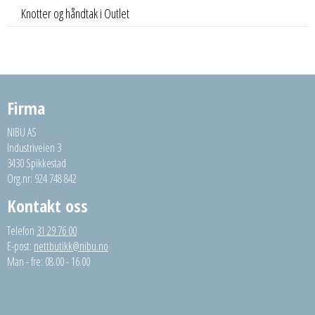
Knotter og håndtak i Outlet
Firma
NIBU AS
Industriveien 3
3430 Spikkestad
Org.nr: 924 748 842
Kontakt oss
Telefon
31 29 76 00
E-post:
nettbutikk@nibu.no
Man - fre: 08.00 - 16.00