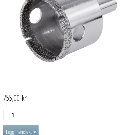
755,00
kr
HULLBOR
FOR
Legg i handlekurv
SILGRANIT