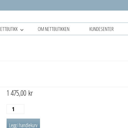
NETTBUTIKK
OM NETTBUTIKKEN
KUNDESENTER
1 475,00
kr
FOLDERIST
460
Legg i handlekurv
x