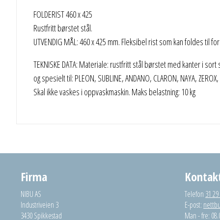
FOLDERIST 460 x 425
Rustfritt børstet stål.
UTVENDIG MÅL: 460 x 425 mm. Fleksibel rist som kan foldes til fo
TEKNISKE DATA: Materiale: rustfritt stål børstet med kanter i sort
og spesielt til: PLEON, SUBLINE, ANDANO, CLARON, NAYA, ZERO
Skal ikke vaskes i oppvaskmaskin. Maks belastning: 10 kg
Firma
Kontak
NIBU AS
Telefon
31 29
Industriveien 3
E-post:
nettb
3430 Spikkestad
Man - fre: 08.