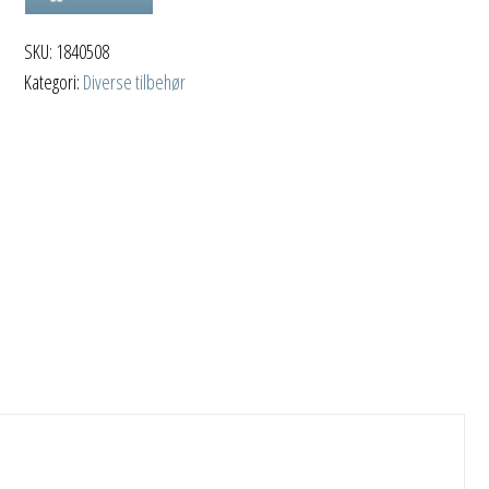
425
SKU:
1840508
antall
Kategori:
Diverse tilbehør