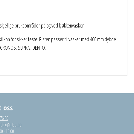
rskjellige bruksområder på og ved kjøkkenvasken.
 silikon for sikker feste. Risten passer til vasker med 400 mm dybde
X, CRONOS, SUPRA, IDENTO.
t oss
 76 00
utikk@nibu.no
00 - 16.00