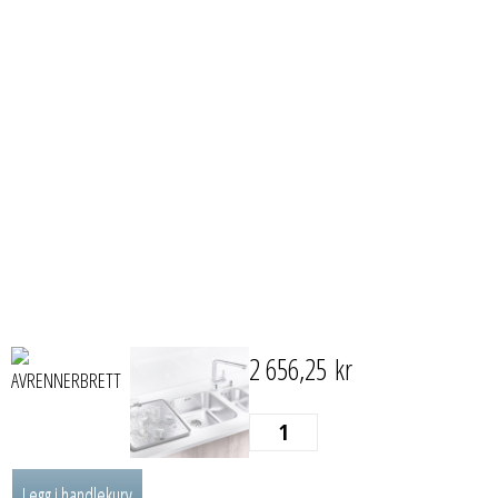
2 656,25
kr
AVRENNERBRETT
antall
Legg i handlekurv