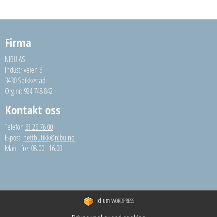
Firma
NIBU AS
Industriveien 3
3430 Spikkestad
Org.nr: 924 748 842
Kontakt oss
Telefon
31 29 76 00
E-post:
nettbutikk@nibu.no
Man - fre: 08.00 - 16.00
idium
WORDPRESS