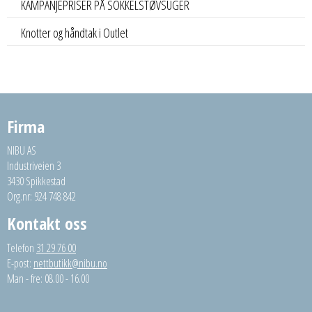
KAMPANJEPRISER PÅ SOKKELSTØVSUGER
Knotter og håndtak i Outlet
Firma
NIBU AS
Industriveien 3
3430 Spikkestad
Org.nr: 924 748 842
Kontakt oss
Telefon
31 29 76 00
E-post:
nettbutikk@nibu.no
Man - fre: 08.00 - 16.00