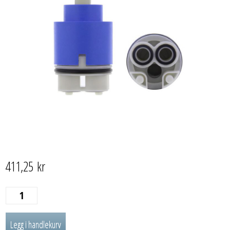
411,25
kr
INNSATS
35
Legg i handlekurv
MM