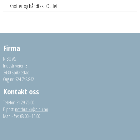
Knotter og håndtak i Outlet
Firma
NIBU AS
Industriveien 3
3430 Spikkestad
Org.nr: 924 748 842
Kontakt oss
Telefon
31 29 76 00
E-post:
nettbutikk@nibu.no
Man - fre: 08.00 - 16.00