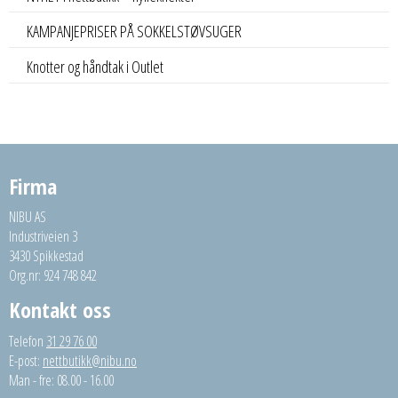
KAMPANJEPRISER PÅ SOKKELSTØVSUGER
Knotter og håndtak i Outlet
Firma
NIBU AS
Industriveien 3
3430 Spikkestad
Org.nr: 924 748 842
Kontakt oss
Telefon
31 29 76 00
E-post:
nettbutikk@nibu.no
Man - fre: 08.00 - 16.00