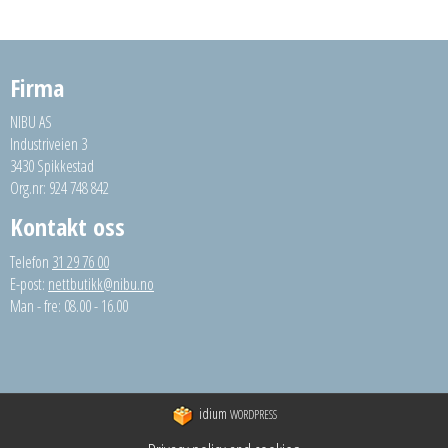
Firma
NIBU AS
Industriveien 3
3430 Spikkestad
Org.nr: 924 748 842
Kontakt oss
Telefon
31 29 76 00
E-post:
nettbutikk@nibu.no
Man - fre: 08.00 - 16.00
idium
WORDPRESS