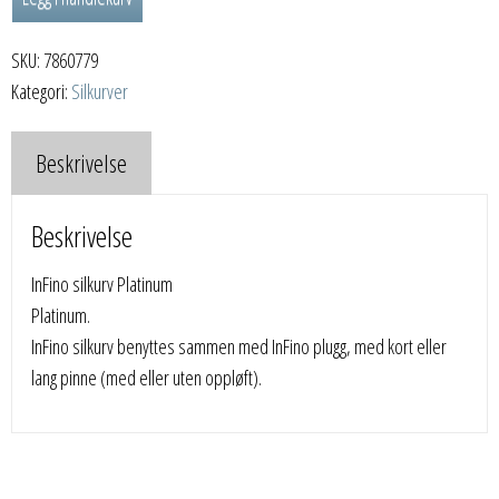
Platinum
antall
SKU:
7860779
Kategori:
Silkurver
Beskrivelse
Beskrivelse
InFino silkurv Platinum
Platinum.
InFino silkurv benyttes sammen med InFino plugg, med kort eller
lang pinne (med eller uten oppløft).