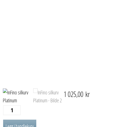
1 025,00
kr
InFino
silkurv
Legg i handlekurv