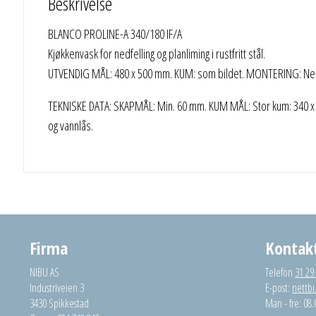
Beskrivelse
BLANCO PROLINE-A 340/180 IF/A
Kjøkkenvask for nedfelling og planliming i rustfritt stål.
UTVENDIG MÅL: 480 x 500 mm. KUM: som bildet. MONTERING: Nedfe
TEKNISKE DATA: SKAPMÅL: Min. 60 mm. KUM MÅL: Stor kum: 340 x 4
og vannlås.
Firma
Kontak
NIBU AS
Telefon
31 29
Industriveien 3
E-post:
nettb
3430 Spikkestad
Man - fre: 08.