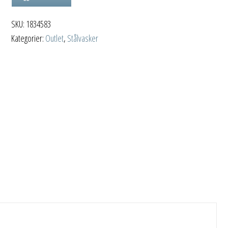
340/180
418,75 kr.
026,00 kr.
SKU:
1834583
IF/A
Kategorier:
Outlet
,
Stålvasker
antall