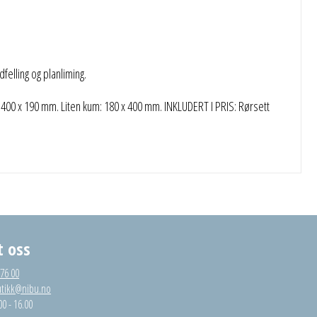
lling og planliming.
00 x 190 mm. Liten kum: 180 x 400 mm. INKLUDERT I PRIS: Rørsett
t oss
 76 00
utikk@nibu.no
00 - 16.00