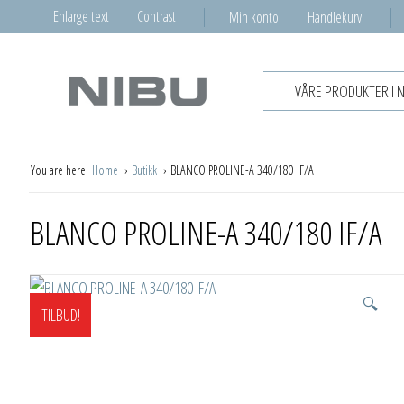
Enlarge text
Contrast
Min konto
Handlekurv
VÅRE PRODUKTER I 
You are here:
Home
Butikk
BLANCO PROLINE-A 340/180 IF/A
BLANCO PROLINE-A 340/180 IF/A
🔍
TILBUD!