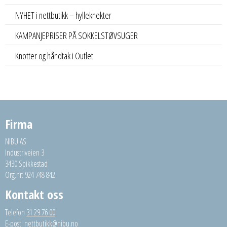
NYHET i nettbutikk – hylleknekter
KAMPANJEPRISER PÅ SOKKELSTØVSUGER
Knotter og håndtak i Outlet
Firma
NIBU AS
Industriveien 3
3430 Spikkestad
Org.nr: 924 748 842
Kontakt oss
Telefon
31 29 76 00
E-post:
nettbutikk@nibu.no