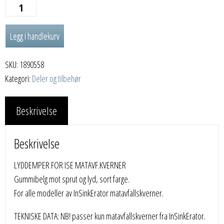
LYDDEMPER
FOR
Legg i handlekurv
ISE
MATAVF.KVERNER
SKU:
1890558
antall
Kategori:
Deler og tilbehør
Beskrivelse
Beskrivelse
LYDDEMPER FOR ISE MATAVF.KVERNER
Gummibelg mot sprut og lyd, sort farge.
For alle modeller av InSinkErator matavfallskverner.
TEKNISKE DATA: NB! passer kun matavfallskverner fra InSinkErator.