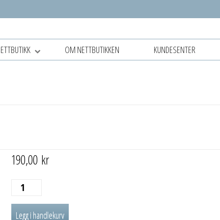
NETTBUTIKK
OM NETTBUTIKKEN
KUNDESENTER
190,00
kr
HYLLEKNEKT
BELT
Legg i handlekurv
antall