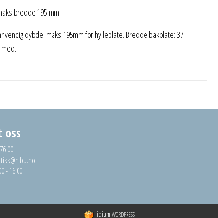
d maks bredde 195 mm.
vendig dybde: maks 195mm for hylleplate. Bredde bakplate: 37
e med.
t oss
 76 00
utikk@nibu.no
00 - 16.00
idium
WORDPRESS