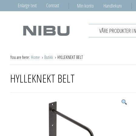
Enlarge text
Contrast
Min konto
Handlekurv
VÅRE PRODUKTER I 
You are here:
Home
Butikk
HYLLEKNEKT BELT
HYLLEKNEKT BELT