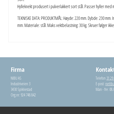
Hylleknekt produsert i pulverlakkert sort stål. Passer hyller me
TEKNISKE DATA: PRODUKTMÅL: Høyde: 220 mm. Dybde: 230 mm. Inn
mm. Materiale: stål. Maks vektbelastning: 30 kg. Skruer følger ikk
Firma
Kontak
NIBU AS
Telefon
31 29
Industriveien 3
E-post:
nettb
3430 Spikkestad
Man - fre: 08.
Org.nr: 924 748 842