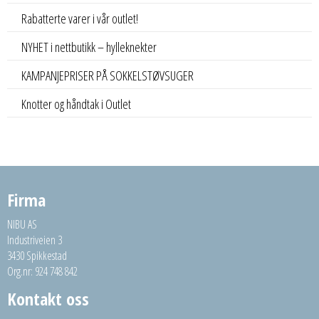
Rabatterte varer i vår outlet!
NYHET i nettbutikk – hylleknekter
KAMPANJEPRISER PÅ SOKKELSTØVSUGER
Knotter og håndtak i Outlet
Firma
NIBU AS
Industriveien 3
3430 Spikkestad
Org.nr: 924 748 842
Kontakt oss