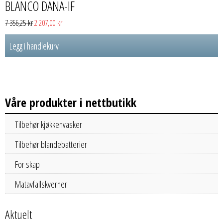
BLANCO DANA-IF
Opprinnelig
Nåværende
7 356,25
kr
2 207,00
kr
pris
pris
Legg i handlekurv
var:
er:
7
2
356,25 kr.
207,00 kr.
Våre produkter i nettbutikk
Tilbehør kjøkkenvasker
Tilbehør blandebatterier
For skap
Matavfallskverner
Aktuelt