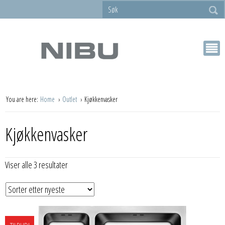
You are here:
Home
Outlet
Kjøkkenvasker
Kjøkkenvasker
Sortert
Viser alle 3 resultater
etter
siste